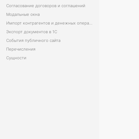
Согласование договоров и соглашений
I
Модальные окна
Импорт контрагентов и денежных операций
Экспорт документов в 1С
Д
События публичного сайта
о
Перечисления
с
Сущности
т
у
п
п
о
A