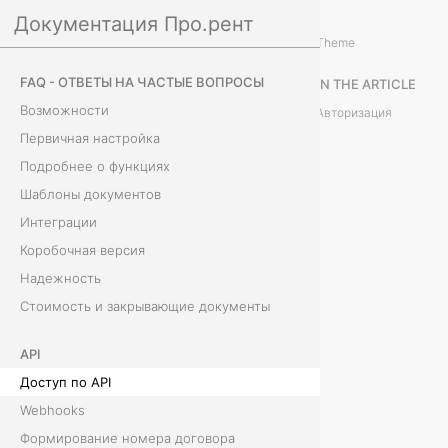
Документация Про.рент
API
Theme
Д
FAQ - ОТВЕТЫ НА ЧАСТЫЕ ВОПРОСЫ
IN THE ARTICLE
о
Возможности
Авторизация
Первичная настройка
с
Подробнее о функциях
т
Шаблоны документов
у
Интеграции
Коробочная версия
п
Надежность
п
Стоимость и закрывающие документы
о
API
Доступ по API
A
Webhooks
P
Формирование номера договора